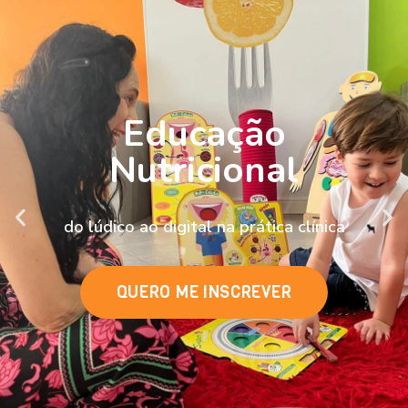
Educação
Nutricional
do lúdico ao digital na prática clínica
QUERO ME INSCREVER