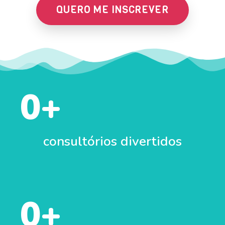
QUERO ME INSCREVER
0
+
consultórios divertidos
0
+